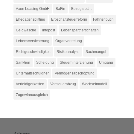
Axon Leasing GmbH
BaFin
Bezugsrecht
Ehegattensplitting
Erbschaftsteuerreform
Fahrtenbuch
Geldwäsche
Infopost
Lebenspartnerschaften
Lebensversicherung
Organvertretung
Richtgeschwindigkeit
Risikoanalyse
Sachmangel
Sanktion
Scheidung
Steuerhinterziehung
Umgang
Unterhaltsschuldner
Vermögensabschöpfung
Verteidigerkosten
Vorsteuerabzug
Wechselmodell
Zugewinnausgleich
Adresse