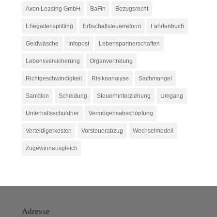
Axon Leasing GmbH
BaFin
Bezugsrecht
Ehegattensplitting
Erbschaftsteuerreform
Fahrtenbuch
Geldwäsche
Infopost
Lebenspartnerschaften
Lebensversicherung
Organvertretung
Richtgeschwindigkeit
Risikoanalyse
Sachmangel
Sanktion
Scheidung
Steuerhinterziehung
Umgang
Unterhaltsschuldner
Vermögensabschöpfung
Verteidigerkosten
Vorsteuerabzug
Wechselmodell
Zugewinnausgleich
Adresse